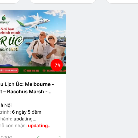
-7%
u Lịch Úc: Melbourne -
at – Bacchus Marsh -
ra - Sydney
à Nội
trình:
6 ngày 5 đêm
 hành:
updating...
hỗ còn nhận:
updating..
.000đ