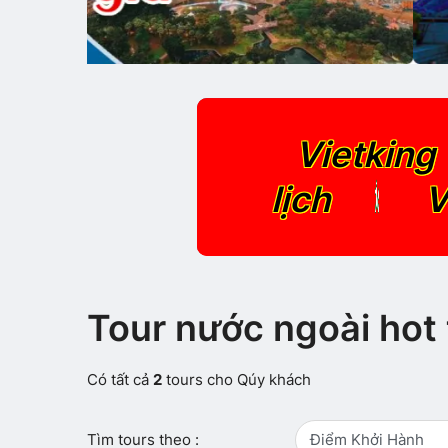
Vietking 
SỐ 1
lịch
V
Tour nước ngoài hot 
Có tất cả
2
tours cho Qúy khách
Tìm tours theo :
Điểm Khởi Hành