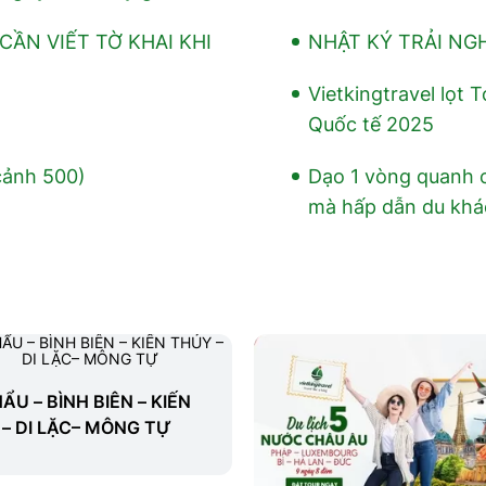
ẦN VIẾT TỜ KHAI KHI
NHẬT KÝ TRẢI NG
Vietkingtravel lọt
Quốc tế 2025
cảnh 500)
Dạo 1 vòng quanh 
mà hấp dẫn du khá
ẨU – BÌNH BIÊN – KIẾN
– DI LẶC– MÔNG TỰ