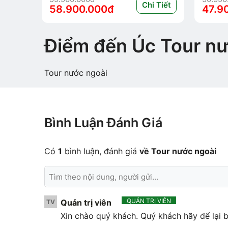
Chi Tiết
58.900.000đ
47.9
Điểm đến Úc Tour n
Tour nước ngoài
Bình Luận Đánh Giá
Có
1
bình luận, đánh giá
về Tour nước ngoài
QUẢN TRỊ VIÊN
Quản trị viên
TV
Xin chào quý khách. Quý khách hãy để lại b