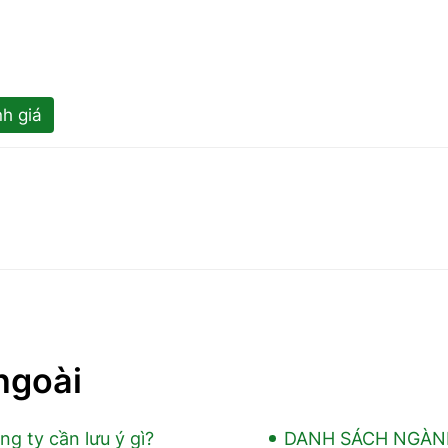
h giá
ngoài
ng ty cần lưu ý gì?
DANH SÁCH NGÀN