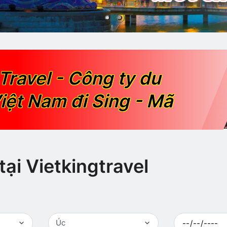
Travel - Công ty du
iệt Nam đi Sing - Mã
tại Vietkingtravel
Úc