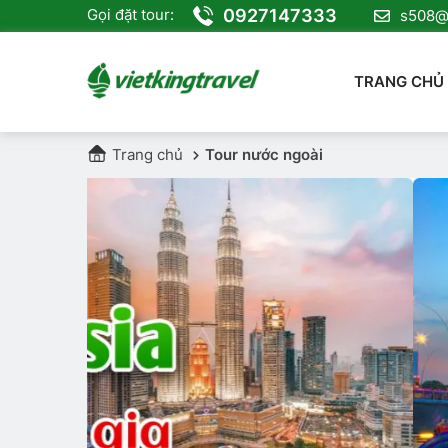
0927147333
Gọi đặt tour:
s508@v
TRANG CHỦ
Trang chủ
Tour nước ngoài