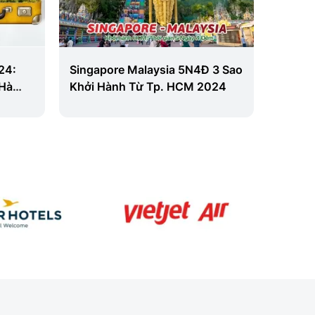
24:
Singapore Malaysia 5N4Đ 3 Sao
TP.HCM
 Hà
Khởi Hành Từ Tp. HCM 2024
FANSI