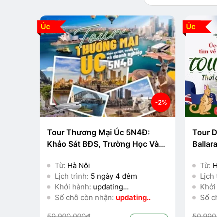
Úc
Úc
-2%
Tour Thương Mại Úc 5N4Đ:
Tour D
Khảo Sát BĐS, Trường Học Và
Ballar
Doanh Nghiệp
Canber
Từ:
Hà Nội
Từ:
H
Lịch trình:
5 ngày 4 đêm
Lịch 
Khởi hành:
updating...
Khởi
Số chỗ còn nhận:
updating..
Số c
59.900.000đ
50.990