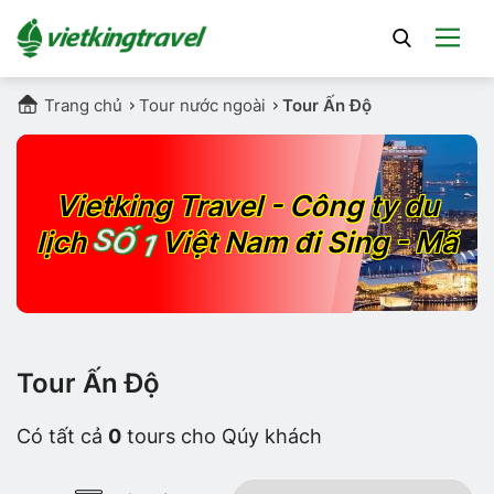
Trang chủ
Tour nước ngoài
Tour Ấn Độ
Vietking Travel - Công ty du
SỐ 1
lịch
Việt Nam đi Sing - Mã
Tour Ấn Độ
Có tất cả
0
tours cho Qúy khách