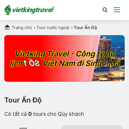
Trang chủ
Tour nước ngoài
Tour Ấn Độ
Vietking Travel - Công ty du
lịch
SỐ 1
Việt Nam đi Sing - Mã
Tour Ấn Độ
Có tất cả
0
tours cho Qúy khách