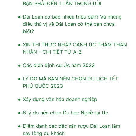
BẠN PHẢI ĐẾN 1 LẦN TRONG ĐỜI
Đài Loan có bao nhiêu triệu dân? Và những
điều thú vị về Đài Loan có thể bạn chưa
biết?
XIN THỊ THỰC NHẬP CẢNH ÚC THĂM THÂN
NHÂN – CHI TIẾT TỪ A-Z
Các diện định cư Úc năm 2023
LÝ DO MÀ BẠN NÊN CHỌN DU LỊCH TẾT
PHÚ QUỐC 2023
Xây dựng văn hóa doanh nghiệp
6 lý do nên chọn Du học Nghề tại Úc
Điểm danh các đặc sản rượu Đài Loan làm
say lòng du khách