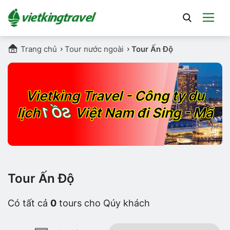
Trang chủ
Tour nước ngoài
Tour Ấn Độ
Vietking Travel - Công ty du
lịch
SỐ 1
Việt Nam đi Sing - Mã
Tour Ấn Độ
Có tất cả
0
tours cho Qúy khách