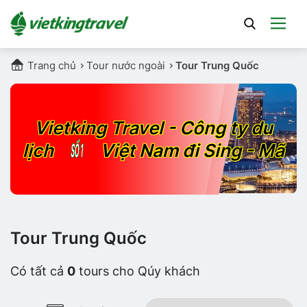
Trang chủ
Tour nước ngoài
Tour Trung Quốc
Vietking Travel - Công ty du
lịch
SỐ 1
Việt Nam đi Sing - Mã
Tour Trung Quốc
Có tất cả
0
tours cho Qúy khách