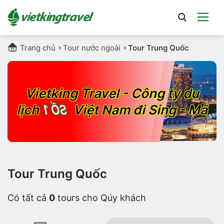
Trang chủ
Tour nước ngoài
Tour Trung Quốc
Vietking Travel - Công ty du
SỐ 1
lịch
Việt Nam đi Sing - Mã
Tour Trung Quốc
Có tất cả
0
tours cho Qúy khách