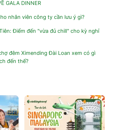
VỀ GALA DINNER
cho nhân viên công ty cần lưu ý gì?
iên: Điểm đến "vừa đủ chill" cho kỳ nghỉ
chợ đêm Ximending Đài Loan xem có gì
ch đến thế?