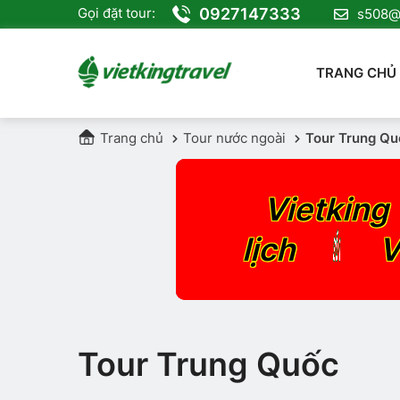
0927147333
Gọi đặt tour:
s508@v
TRANG CHỦ
Trang chủ
Tour nước ngoài
Tour Trung Qu
Vietking 
SỐ 1
lịch
V
Tour Trung Quốc