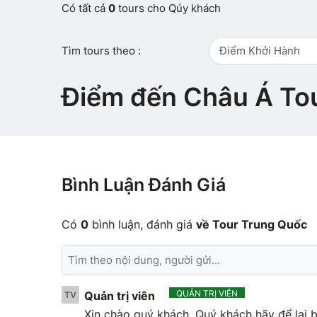
Có tất cả
0
tours cho Qúy khách
Tìm tours theo :
Điểm Khởi Hành
Điểm đến Châu Á To
Bình Luận Đánh Giá
Có
0
bình luận, đánh giá
về Tour Trung Quốc
QUẢN TRỊ VIÊN
Quản trị viên
TV
Xin chào quý khách. Quý khách hãy để lại b