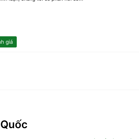
h giá
g Quốc