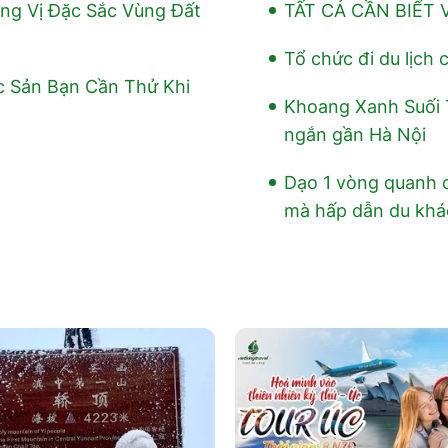
g Vị Đặc Sắc Vùng Đất
TẤT CẢ CẦN BIẾT 
Tổ chức đi du lịch 
c Sản Bạn Cần Thử Khi
Khoang Xanh Suối T
ngắn gần Hà Nội
Dạo 1 vòng quanh 
mà hấp dẫn du khá