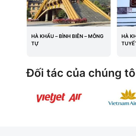
HÀ KHẨU – BÌNH BIÊN – MÔNG
HÀ KH
TỰ
TUYẾ
Đối tác của chúng tô