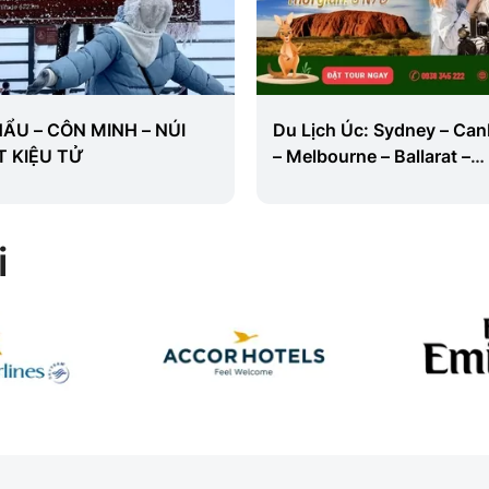
ẨU – CÔN MINH – NÚI
Du Lịch Úc: Sydney – Can
T KIỆU TỬ
– Melbourne – Ballarat –
Dandenong – Đảo Phillip
i