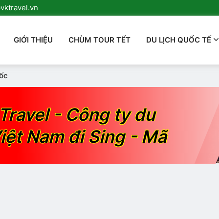
ktravel.vn
GIỚI THIỆU
CHÙM TOUR TẾT
DU LỊCH QUỐC TẾ
ốc
Travel - Công ty du
iệt Nam đi Sing - Mã