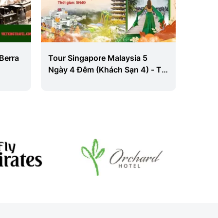
Berra
Tour Singapore Malaysia 5
Du Lịc
Ngày 4 Đêm (Khách Sạn 4) - Từ
Hàng C
Đà Nẵng
Đêm Từ