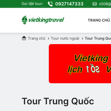
0927147333
Gọi đặt tour:
s508@v
TRANG CHỦ
Trang chủ
Tour nước ngoài
Tour Trung Qu
Vietking 
SỐ 1
lịch
V
Tour Trung Quốc