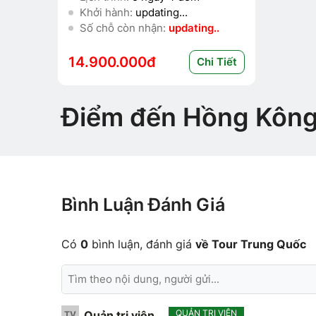
Khởi hành:
updating...
Số chỗ còn nhận:
updating..
14.900.000đ
Chi Tiết
Điểm đến Hồng Kông
Bình Luận Đánh Giá
Có
0
bình luận, đánh giá
về Tour Trung Quốc
QUẢN TRỊ VIÊN
Quản trị viên
TV