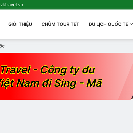
ktravel.vn
GIỚI THIỆU
CHÙM TOUR TẾT
DU LỊCH QUỐC TẾ
ốc
Travel - Công ty du
iệt Nam đi Sing - Mã