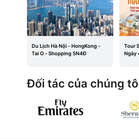
4Đ 4
Du Lịch Hà Nội - HongKong -
Tour 
ng
Tai O - Shopping 5N4Đ
Ngày 
- Từ H
Đối tác của chúng tô