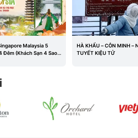
Singapore Malaysia 5
HÀ KHẨU – CÔN MINH – 
4 Đêm (Khách Sạn 4 Sao)
TUYẾT KIỆU TỬ
à Nội
i