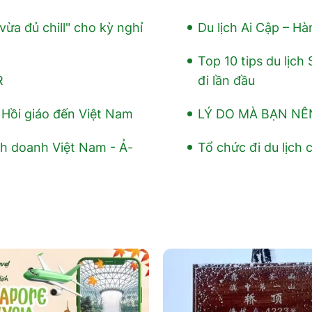
ừa đủ chill" cho kỳ nghỉ
Du lịch Ai Cập – Hà
Top 10 tips du lịc
R
đi lần đầu
h Hồi giáo đến Việt Nam
LÝ DO MÀ BẠN NÊ
nh doanh Việt Nam - Ả-
Tổ chức đi du lịch 