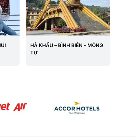
NÚI
HÀ KHẨU – BÌNH BIÊN – MÔNG
Du Lịc
TỰ
Tết 20