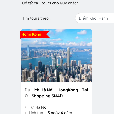
Có tất cả
1
tours cho Qúy khách
Tìm tours theo :
Điểm Khởi Hành
Hồng Kông
Du Lịch Hà Nội - HongKong - Tai
O - Shopping 5N4Đ
Từ:
Hà Nội
Lịch trình:
5 ngày 4 đêm