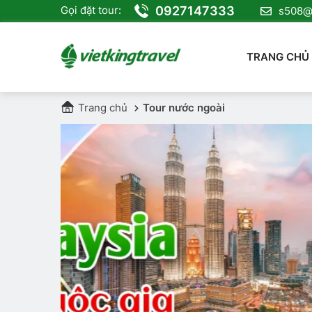
0927147333
Gọi đặt tour:
s508@v
TRANG CHỦ
Trang chủ
Tour nước ngoài