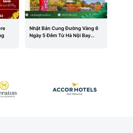
re
Nhật Bản Cung Đường Vàng 6
5N5Đ
ng
Ngày 5 Đêm Từ Hà Nội Bay
NHẬT 
Vietnam Airlines
SHIRA
TOKYO