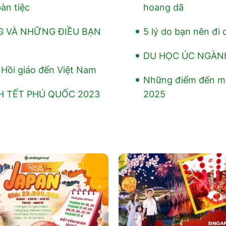
àn tiệc
hoang dã
 VÀ NHỮNG ĐIỀU BẠN
5 lý do bạn nên đi
DU HỌC ÚC NGÀN
h Hồi giáo đến Việt Nam
Những điểm đến mi
H TẾT PHÚ QUỐC 2023
2025