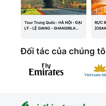
 5
Tour Trung Quốc : HÀ NỘI - ĐẠI
RỰC 
) - Từ
LÝ - LỆ GIANG - SHANGRILA
[OSA
6N5Đ
TOKY
Đối tác của chúng tô