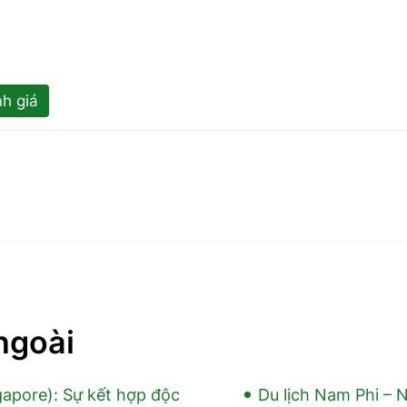
h giá
ngoài
apore): Sự kết hợp độc
Du lịch Nam Phi – 