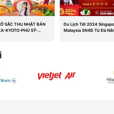
RỠ SẮC THU NHẬT BẢN
Du Lịch Tết 2024 Singapo
KA-KYOTO-PHÚ SỸ-
Malaysia 5N4Đ Từ Đà Nẵ
O-NARITA]
i