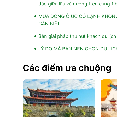
đáo giữa lẩu và nướng trên cùng 1 b
MÙA ĐÔNG Ở ÚC CÓ LẠNH KHÔNG
CẦN BIẾT
Bàn giải pháp thu hút khách du lịc
LÝ DO MÀ BẠN NÊN CHỌN DU LỊC
Các điểm ưa chuộng