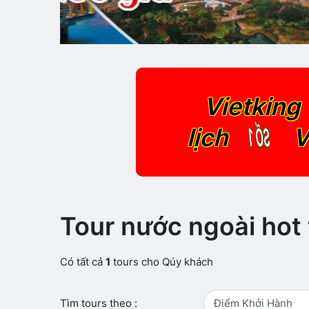
Vietking 
SỐ 1
lịch
V
Tour nước ngoài hot 
Có tất cả
1
tours cho Qúy khách
Tìm tours theo :
Điểm Khởi Hành