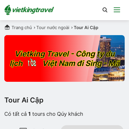
Trang chủ
Tour nước ngoài
Tour Ai Cập
Vietking Travel - Công ty du
SỐ 1
lịch
Việt Nam đi Sing - Mã
Tour Ai Cập
Có tất cả
1
tours cho Qúy khách