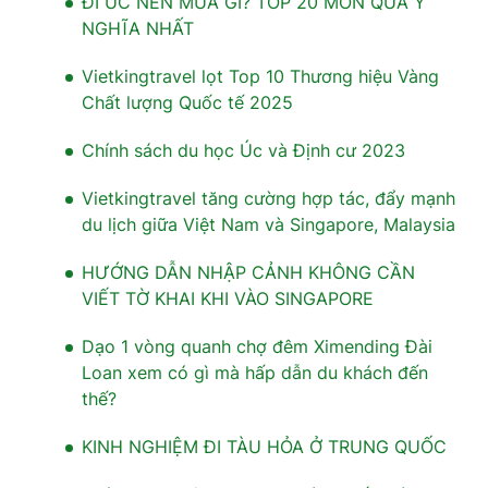
ĐI ÚC NÊN MUA GÌ? TOP 20 MÓN QUÀ Ý
NGHĨA NHẤT
Vietkingtravel lọt Top 10 Thương hiệu Vàng
Chất lượng Quốc tế 2025
Chính sách du học Úc và Định cư 2023
Vietkingtravel tăng cường hợp tác, đẩy mạnh
du lịch giữa Việt Nam và Singapore, Malaysia
HƯỚNG DẪN NHẬP CẢNH KHÔNG CẦN
VIẾT TỜ KHAI KHI VÀO SINGAPORE
Dạo 1 vòng quanh chợ đêm Ximending Đài
Loan xem có gì mà hấp dẫn du khách đến
thế?
KINH NGHIỆM ĐI TÀU HỎA Ở TRUNG QUỐC