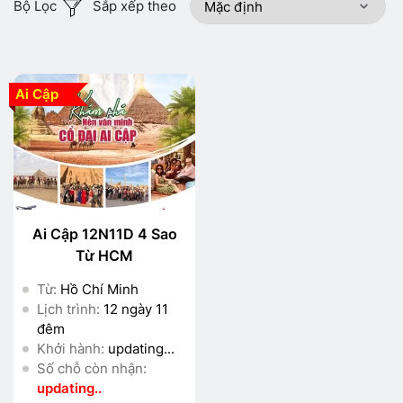
Bộ Lọc
Sắp xếp theo
Ai Cập
Ai Cập 12N11D 4 Sao
Từ HCM
Từ:
Hồ Chí Minh
Lịch trình:
12 ngày 11
đêm
Khởi hành:
updating...
Số chỗ còn nhận:
updating..