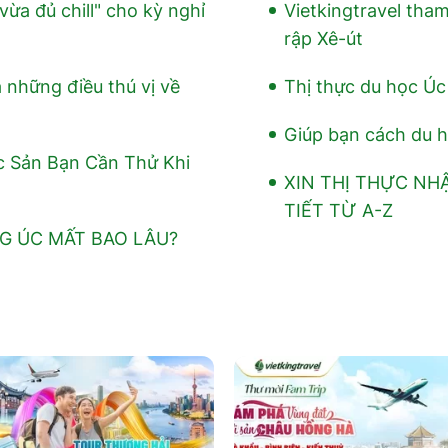
ừa đủ chill" cho kỳ nghỉ
Vietkingtravel tha
rập Xê-út
 những điều thú vị về
Thị thực du học Úc
Giúp bạn cách du 
c Sản Bạn Cần Thử Khi
XIN THỊ THỰC NH
TIẾT TỪ A-Z
NG ÚC MẤT BAO LÂU?