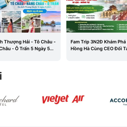
ch Thượng Hải - Tô Châu -
Fam Trip 3N2Đ Khám Phá
Châu - Ô Trấn 5 Ngày 5
Hồng Hà Cùng CEO Đối T
ừ Hà Nội (KS 4)
i