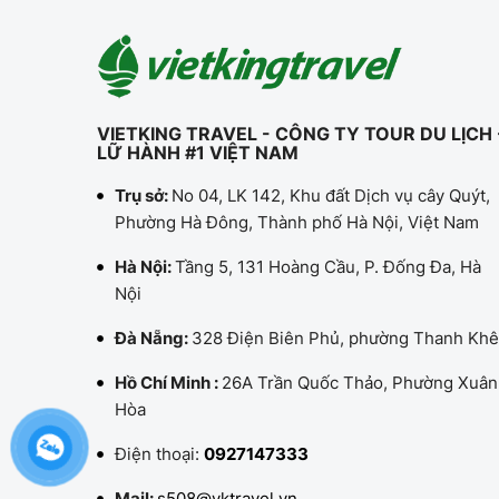
VIETKING TRAVEL - CÔNG TY TOUR DU LỊCH 
LỮ HÀNH #1 VIỆT NAM
Trụ sở:
No 04, LK 142, Khu đất Dịch vụ cây Quýt,
Phường Hà Đông, Thành phố Hà Nội, Việt Nam
Hà Nội:
Tầng 5, 131 Hoàng Cầu, P. Đống Đa, Hà
Nội
Đà Nẵng:
328 Điện Biên Phủ, phường Thanh Khê
Hồ Chí Minh :
26A Trần Quốc Thảo, Phường Xuân
Hòa
Điện thoại:
0927147333
Mail:
s508@vktravel.vn