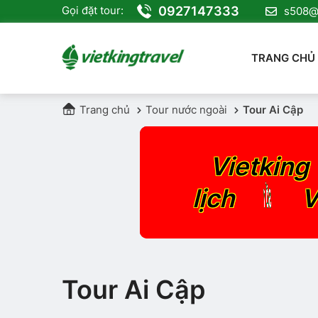
0927147333
Gọi đặt tour:
s508@v
TRANG CHỦ
Trang chủ
Tour nước ngoài
Tour Ai Cập
Vietking 
SỐ 1
lịch
V
Tour Ai Cập