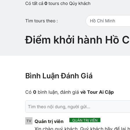
Có tất cả
0
tours cho Qúy khách
Tìm tours theo :
Hồ Chí Minh
Điểm khởi hành Hồ C
Bình Luận Đánh Giá
Có
0
bình luận, đánh giá
về Tour Ai Cập
QUẢN TRỊ VIÊN
Quản trị viên
TV
Xin chào quý khách. Quý khách hãy để lại b