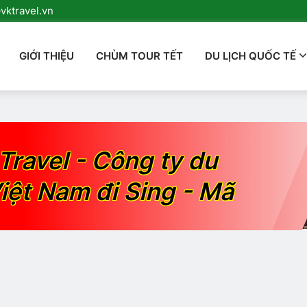
ktravel.vn
GIỚI THIỆU
CHÙM TOUR TẾT
DU LỊCH QUỐC TẾ
Travel - Công ty du
iệt Nam đi Sing - Mã