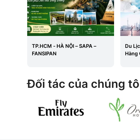
ne -
TP.HCM - HÀ NỘI – SAPA –
Du Lị
 -
FANSIPAN
Hàng 
Đêm T
Đối tác của chúng tô