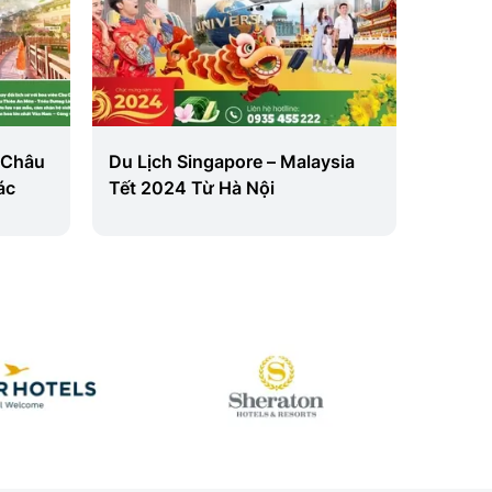
 Châu
Du Lịch Singapore – Malaysia
BẮC K
ác
Tết 2024 Từ Hà Nội
THÀN