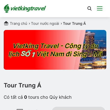
Trang chủ
Tour nước ngoài
Tour Trung Á
Vietking Travel - Công ty du
SỐ 1
lịch
Việt Nam đi Sing - Mã
Tour Trung Á
Có tất cả
0
tours cho Qúy khách