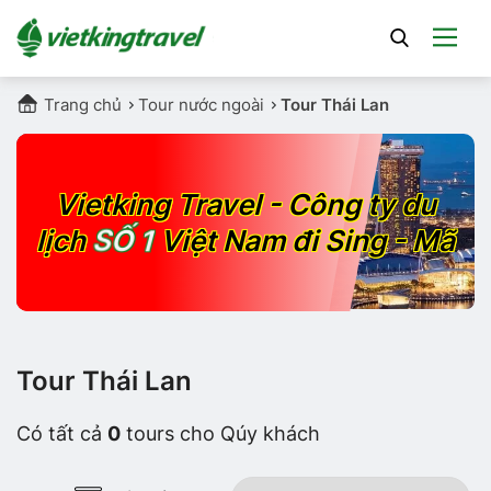
Trang chủ
Tour nước ngoài
Tour Thái Lan
Vietking Travel - Công ty du
SỐ 1
lịch
Việt Nam đi Sing - Mã
Tour Thái Lan
Có tất cả
0
tours cho Qúy khách