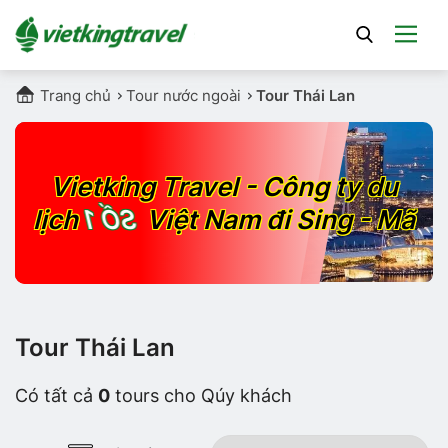
Trang chủ
Tour nước ngoài
Tour Thái Lan
Vietking Travel - Công ty du
lịch
SỐ 1
Việt Nam đi Sing - Mã
Tour Thái Lan
Có tất cả
0
tours cho Qúy khách