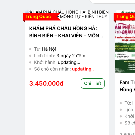
Trung Quốc
Trung Qu
KHÁM PHÁ CHÂU HỒNG HÀ:
BÌNH BIÊN – KHAI VIỄN – MÔNG
TỰ - KIẾN THUỶ
Từ:
Hà Nội
Lịch trình:
3 ngày 2 đêm
Khởi hành:
updating...
Số chỗ còn nhận:
updating..
Fam T
3.450.000đ
Chi Tiết
Hồng 
Từ:
H
Lịch 
Khởi
Số c
2.800.