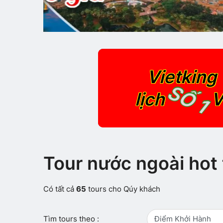
Vietking 
SỐ 1
lịch
V
Tour nước ngoài hot 
Có tất cả
65
tours cho Qúy khách
Tìm tours theo :
Điểm Khởi Hành