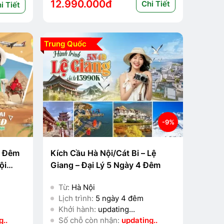
12.990.000đ
Chi Tiết
i Tiết
Trung Quốc
-9%
1 Đêm
Kích Cầu Hà Nội/Cát Bi – Lệ
ội
Giang – Đại Lý 5 Ngày 4 Đêm
Từ:
Hà Nội
Lịch trình:
5 ngày 4 đêm
Khởi hành:
updating...
..
Số chỗ còn nhận:
updating..