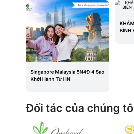
KHÁM PHÁ CHÂU HỒNG HÀ:
BÌNH BIÊN – KHAI VIỄN – MÔNG
TỰ - KIẾN THUỶ
Đ 4 Sao
Tour 
Busan
Đối tác của chúng tô