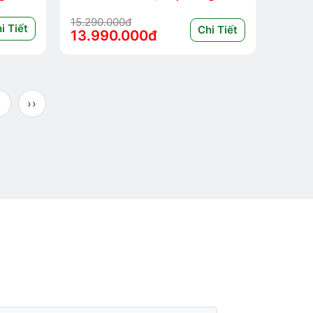
15.290.000đ
i Tiết
Chi Tiết
13.990.000đ
››