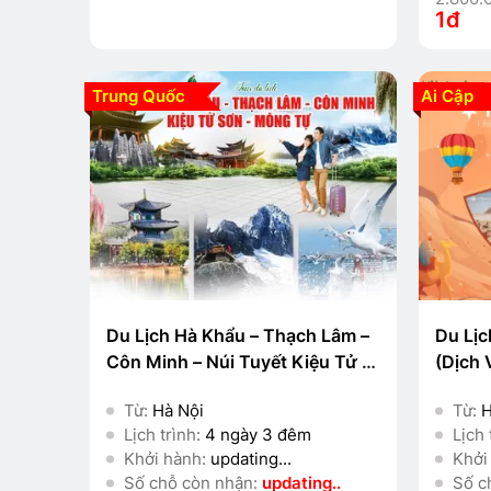
1đ
Trung Quốc
Ai Cập
Du Lịch Hà Khẩu – Thạch Lâm –
Du Lịc
Côn Minh – Núi Tuyết Kiệu Tử –
(Dịch 
Kiến Thuỷ 4 Ngày 3 Đêm
Minh 
Từ:
Hà Nội
Từ:
H
Lịch trình:
4 ngày 3 đêm
Lịch 
Khởi hành:
updating...
Khởi
Số chỗ còn nhận:
updating..
Số c