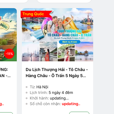
Trung Quốc
-11%
ƠNG:
Du Lịch Thượng Hải - Tô Châu -
AN -
Hàng Châu - Ô Trấn 5 Ngày 5
 9N8Đ
Đêm Từ Hà Nội (KS 4)
Từ:
Hà Nội
Lịch trình:
5 ngày 4 đêm
Khởi hành:
updating...
..
Số chỗ còn nhận:
updating..