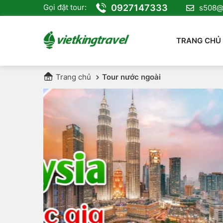
0927147333
Gọi đặt tour:
s508@v
TRANG CHỦ
Trang chủ
Tour nước ngoài