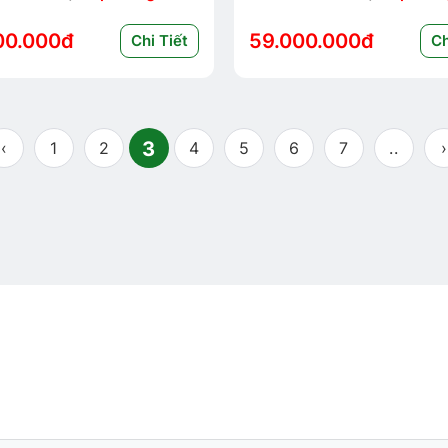
00.000đ
59.000.000đ
Chi Tiết
Ch
3
‹
1
2
4
5
6
7
..
›