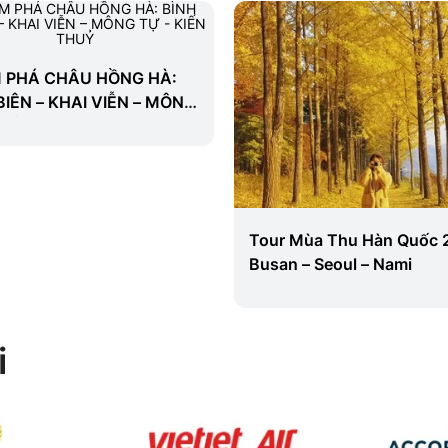
Mùa Thu Hàn Quốc 2025:
RỰC RỠ SẮC THU CUNG
 – Seoul – Nami
ĐƯỜNG VÀNG NHẬT BẢ
5N5Đ [OSAKA-KYOTO-PH
TOKYO-NARITA]
i