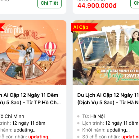
Chi Tiết
Ch
44.900.000đ
Ai Cập
h Ai Cập 12 Ngày 11 Đêm
Du Lịch Ai Cập 12 Ngày 1
Vụ 5 Sao) – Từ TP.Hồ Chí
(Dịch Vụ 5 Sao) – Từ Hà N
⭐⭐⭐⭐⭐
⭐⭐⭐⭐⭐
ồ Chí Minh
Từ:
Hà Nội
trình:
12 ngày 11 đêm
Lịch trình:
12 ngày 11 đêm
 hành:
updating...
Khởi hành:
updating...
hỗ còn nhận:
updating..
Số chỗ còn nhận:
updating