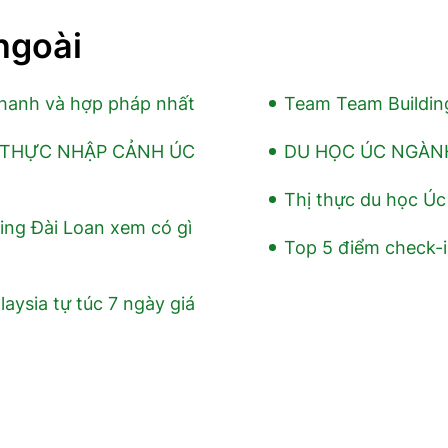
ngoài
nhanh và hợp pháp nhất
Team Team Building
Ị THỰC NHẬP CẢNH ÚC
DU HỌC ÚC NGÀN
Thị thực du học Úc
ng Đài Loan xem có gì
Top 5 điểm check-
aysia tự túc 7 ngày giá