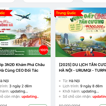
ốc
Trung Quốc
-100%
rip 3N2Đ Khám Phá Châu
[2025] DU LỊCH TÂN CƯ
Hà Cùng CEO Đối Tác
HÀ NỘI - URUMQI - TURP
BURJIN - HEMU - KANAS
à Nội
Từ:
Hà Nội
trình:
3 ngày 2 đêm
Lịch trình:
9 ngày 8 đêm
 hành:
updating...
Khởi hành:
updating...
hỗ còn nhận:
updating..
Số chỗ còn nhận:
updating
000đ
50.000.000đ