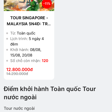
-11%
TOUR SINGAPORE -
MALAYSIA 5N4Đ: TRẢI
NGHIỆM ĐẲNG CẤP
Từ:
Toàn quốc
4★ NGAY TRUNG TÂM
Lịch trình:
5 ngày 4
đêm
Khởi hành:
08/08,
15/08, 20/08
Số chỗ còn nhận:
120
12.800.000đ
14.290.000đ
Điểm khởi hành Toàn quốc Tour
nước ngoài
Tour nước ngoài