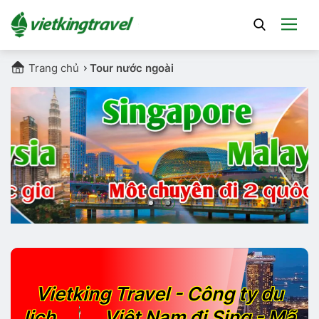
Trang chủ
Tour nước ngoài
Vietking Travel - Công ty du
SỐ 1
lịch
Việt Nam đi Sing - Mã