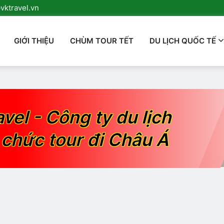
ktravel.vn
GIỚI THIỆU
CHÙM TOUR TẾT
DU LỊCH QUỐC TẾ
avel - Công ty du lịch
 chức tour đi Châu Á