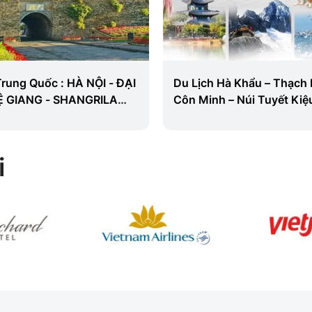
Trung Quốc : HÀ NỘI - ĐẠI
Du Lịch Hà Khẩu – Thạch 
LỆ GIANG - SHANGRILA
Côn Minh – Núi Tuyết Kiệ
Kiến Thuỷ 4 Ngày 3 Đêm
i