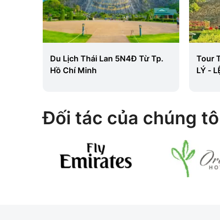
 5
Du Lịch Thái Lan 5N4Đ Từ Tp.
Tour 
) - Từ
Hồ Chí Minh
LÝ - 
6N5Đ
Đối tác của chúng tô