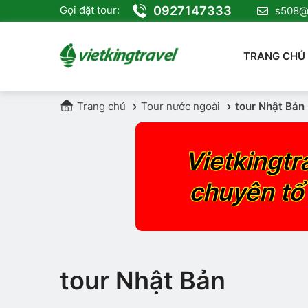
0927147333
Gọi đặt tour:
s508@v
TRANG CHỦ
Trang chủ
Tour nước ngoài
tour Nhật Bản
Vietkingtr
chuyên tổ
tour Nhật Bản