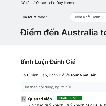
Có tất cả
0
tours cho Qúy khách
Tìm tours theo :
Điểm Khởi Hành
Điểm đến Australia 
Bình Luận Đánh Giá
Có
0
bình luận, đánh giá
về tour Nhật Bản
QUẢN TRỊ VIÊN
Quản trị viên
TV
Xin chào quý khách. Quý khách hãy để lại b