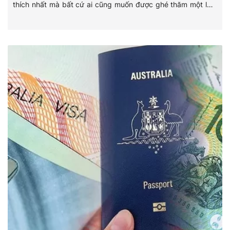
thích nhất mà bất cứ ai cũng muốn được ghé thăm một lần.
Cùng khám phá ngay top 5 điểm check-in tuyệt đẹp mùa
thu Nhật Bản để có một chuyến du lịch tuyệt vời nhất nhé!