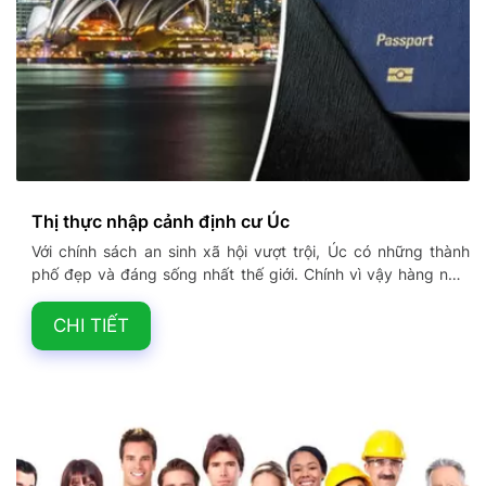
Thị thực nhập cảnh định cư Úc
Với chính sách an sinh xã hội vượt trội, Úc có những thành
phố đẹp và đáng sống nhất thế giới. Chính vì vậy hàng năm
Úc thu hút hàng trăm ngàn học sinh và người nhập cư trên
khắp thế giới. Ở bài viết này cùng Vietkingtravel tìm hiểu một
CHI TIẾT
số chương trình thị thực nhập cảnh định cư Úc hiện nay bạn
nhé!