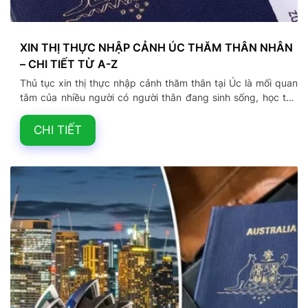
XIN THỊ THỰC NHẬP CẢNH ÚC THĂM THÂN NHÂN
– CHI TIẾT TỪ A-Z
Thủ tục xin thị thực nhập cảnh thăm thân tại Úc là mối quan
tâm của nhiều người có người thân đang sinh sống, học tập
hoặc làm việc tại Úc. Theo thống kê, số lượng người Việt tại
Úc hiện có khoảng 190.000 người và đang tiếp tục tăng, vì
CHI TIẾT
vậy nhu cầu đi Úc thăm người thân là không nhỏ. Cùng
Vietkingtravel tìm hiểu chi tiết từ A-Z về thủ tục xin thị thực
nhập cảnh thăm thân Úc trong bài viết này nhé!