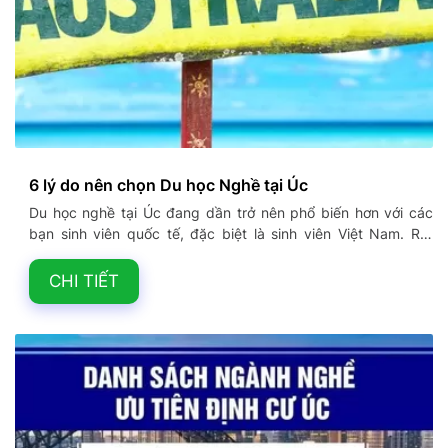
6 lý do nên chọn Du học Nghề tại Úc
Du học nghề tại Úc đang dần trở nên phổ biến hơn với các
bạn sinh viên quốc tế, đặc biệt là sinh viên Việt Nam. Rất
nhiều bạn có mong muốn học tập và làm việc tại úc nhưng vì
chưa đáp ứng được các điều kiện du học khắt khe, chính vì
CHI TIẾT
vậy nên du học nghề là con đường được nhiều bạn lựa chọn
để có thể biến ước mơ. Cùng Vietkingtravel tìm hiểu tất tần
tật lý do nên du học nghề tại Úc các bạn nhé!