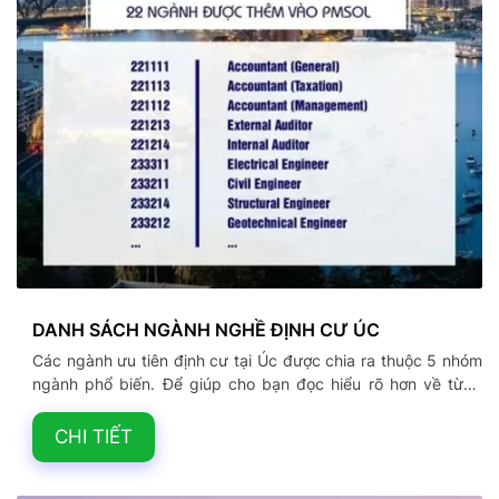
DANH SÁCH NGÀNH NGHỀ ĐỊNH CƯ ÚC
Các ngành ưu tiên định cư tại Úc được chia ra thuộc 5 nhóm
ngành phổ biến. Để giúp cho bạn đọc hiểu rõ hơn về từng
nhóm ngành cũng như mức lương chúng tôi xin chia sẻ
những thông tin chi tiết.
CHI TIẾT