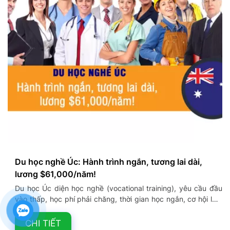
Du học nghề Úc: Hành trình ngắn, tương lai dài,
lương $61,000/năm!
Du học Úc diện học nghề (vocational training), yêu cầu đầu
vào thấp, học phí phải chăng, thời gian học ngắn, cơ hội làm
việc và định cư sau khi tốt nghiệp Những năm gần đây, du
học Úc là một trong những thị trường thu hút nhiều du học
CHI TIẾT