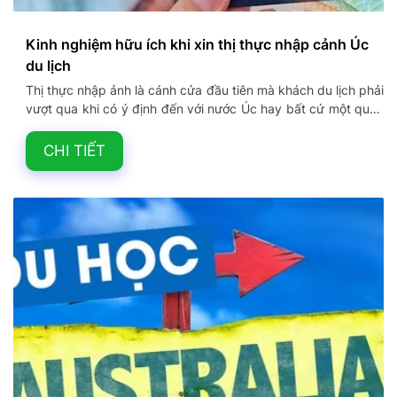
Kinh nghiệm hữu ích khi xin thị thực nhập cảnh Úc
du lịch
Thị thực nhập ảnh là cánh cửa đầu tiên mà khách du lịch phải
vượt qua khi có ý định đến với nước Úc hay bất cứ một quốc
gia nào. Vậy có những loại visa nào bạn cần lưu ý khi đến Úc
và lộ trình xét duyệt visa Úc trải qua mấy bước? Hôm nay,
CHI TIẾT
hãy cùng Vietkingtravel tìm hiểu về thị thực nhập cảnh 600
của Úc mới nhất năm 2023 dành cho khách du lịch nhé.