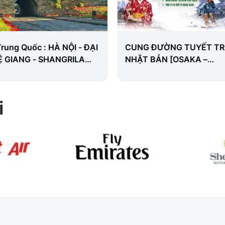
Trung Quốc : HÀ NỘI - ĐẠI
CUNG ĐƯỜNG TUYẾT T
LỆ GIANG - SHANGRILA
NHẬT BẢN [OSAKA –
SHIRAKAWA GO – FUJI –
TOKYO]
i