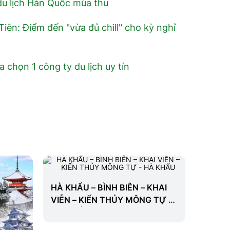
 du lịch Hàn Quốc mùa thu
iên: Điểm đến "vừa đủ chill" cho kỳ nghỉ
ựa chọn 1 công ty du lịch uy tín
HÀ KHẨU – BÌNH BIÊN – KHAI
VIỄN – KIẾN THỦY MÔNG TỰ -
HÀ KHẨU