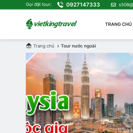
0927147333
Gọi đặt tour:
s508@v
TRANG CHỦ
Trang chủ
Tour nước ngoài