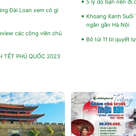
5 lý do bạn nên đi
ng Đài Loan xem có gì
Khoang Xanh Suối T
ngắn gần Hà Nội
eview các công viên chủ
Bỏ túi 11 bí quyết l
H TẾT PHÚ QUỐC 2023