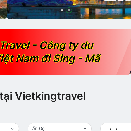
Travel - Công ty du
iệt Nam đi Sing - Mã
tại Vietkingtravel
Ấn Độ