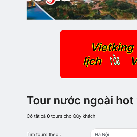
Vietking 
SỐ 1
lịch
V
Tour nước ngoài hot 
Có tất cả
0
tours cho Qúy khách
Tìm tours theo :
Hà Nội