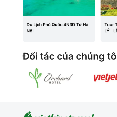
 5
Du Lịch Phú Quốc 4N3Đ Từ Hà
Tour 
) - Từ
Nội
LÝ - 
6N5Đ
Đối tác của chúng tô