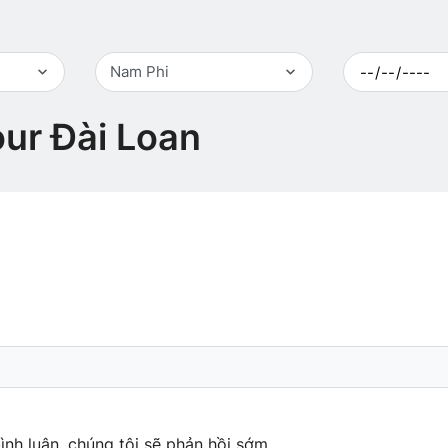
Nam Phi
ur Đài Loan
ình luận, chúng tôi sẽ phản hồi sớm