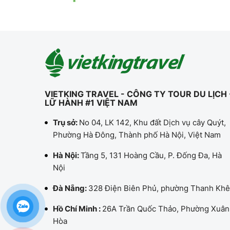
VIETKING TRAVEL - CÔNG TY TOUR DU LỊCH 
LỮ HÀNH #1 VIỆT NAM
Trụ sở:
No 04, LK 142, Khu đất Dịch vụ cây Quýt,
Phường Hà Đông, Thành phố Hà Nội, Việt Nam
Hà Nội:
Tầng 5, 131 Hoàng Cầu, P. Đống Đa, Hà
Nội
Đà Nẵng:
328 Điện Biên Phủ, phường Thanh Khê
Hồ Chí Minh :
26A Trần Quốc Thảo, Phường Xuân
Hòa
Điện thoại:
0927147333
Mail:
s508@vktravel.vn