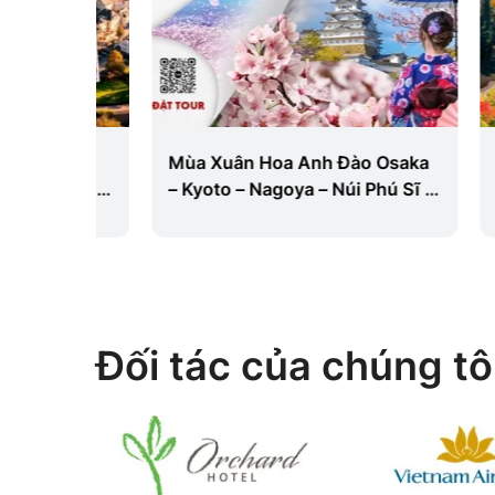
ỨC –
Mùa Xuân Hoa Anh Đào Osaka
Nhật 
Ỉ – HÀ
– Kyoto – Nagoya – Núi Phú Sĩ –
Ngày 
Tokyo 6N5Đ
Vietje
Đối tác của chúng tô