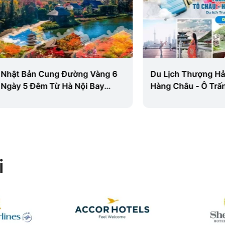
Bản Cung Đường Vàng 6
Du Lịch Thượng Hải - Tô 
5 Đêm Từ Hà Nội Bay
Hàng Châu - Ô Trấn 5 Ng
t Air
Đêm Từ Hà Nội (KS 4)
i