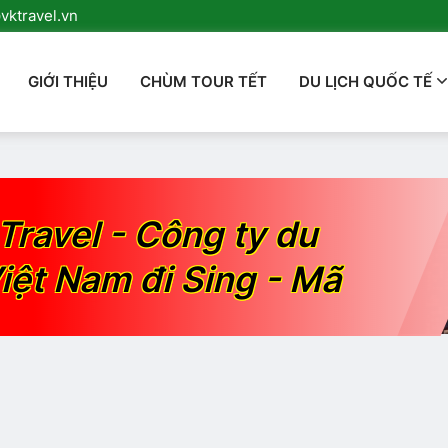
ktravel.vn
GIỚI THIỆU
CHÙM TOUR TẾT
DU LỊCH QUỐC TẾ
Travel - Công ty du
iệt Nam đi Sing - Mã