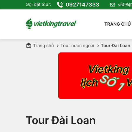
0927147333
Gọi đặt tour:
s508@v
TRANG CHỦ
Trang chủ
Tour nước ngoài
Tour Đài Loan
Vietking 
SỐ 1
lịch
V
Tour Đài Loan