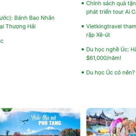
Chính sách quà tặn
phát triển tour Ai
ước): Bánh Bao Nhân
Tại Thượng Hải
Vietkingtravel tha
rập Xê-út
Úc
Du học nghề Úc: Hàn
$61,000/năm!
Du học Úc có nên? 