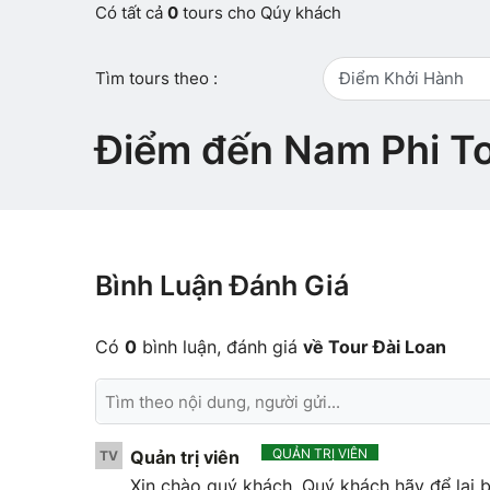
Có tất cả
0
tours cho Qúy khách
Tìm tours theo :
Điểm Khởi Hành
Điểm đến Nam Phi To
Bình Luận Đánh Giá
Có
0
bình luận, đánh giá
về Tour Đài Loan
QUẢN TRỊ VIÊN
Quản trị viên
TV
Xin chào quý khách. Quý khách hãy để lại b