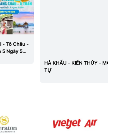
Châu -
Tour 
ày 5
Busan 