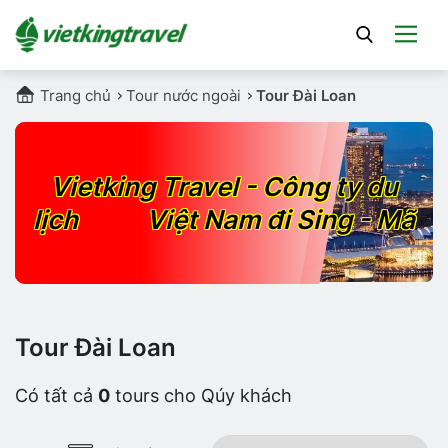
Trang chủ
Tour nước ngoài
Tour Đài Loan
Vietking Travel - Công ty du
lịch
SỐ 1
Việt Nam đi Sing - Mã
Tour Đài Loan
Có tất cả
0
tours cho Qúy khách