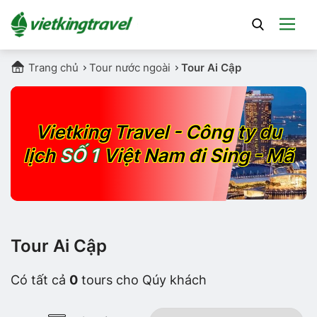
Trang chủ
Tour nước ngoài
Tour Ai Cập
Vietking Travel - Công ty du
SỐ 1
lịch
Việt Nam đi Sing - Mã
Tour Ai Cập
Có tất cả
0
tours cho Qúy khách