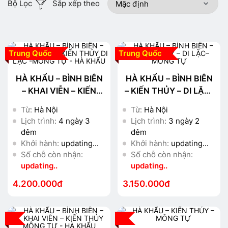
Bộ Lọc
Sắp xếp theo
Trung Quốc
Trung Quốc
HÀ KHẨU – BÌNH BIÊN
HÀ KHẨU – BÌNH BIÊN
– KHAI VIỄN – KIẾN
– KIẾN THỦY – DI LẶC–
THỦY DI LẶC -MÔNG
MÔNG TỰ
Từ:
Hà Nội
Từ:
Hà Nội
TỰ - HÀ KHẨU
Lịch trình:
4 ngày 3
Lịch trình:
3 ngày 2
đêm
đêm
Khởi hành:
updating...
Khởi hành:
updating...
Số chỗ còn nhận:
Số chỗ còn nhận:
updating..
updating..
4.200.000đ
3.150.000đ