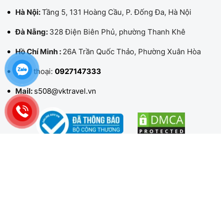
Hà Nội:
Tầng 5, 131 Hoàng Cầu, P. Đống Đa, Hà Nội
Đà Nẵng:
328 Điện Biên Phủ, phường Thanh Khê
Hồ Chí Minh :
26A Trần Quốc Thảo, Phường Xuân Hòa
Điện thoại:
0927147333
Mail:
s508@vktravel.vn
CHÍNH SÁCH & HƯỚNG DẪN
TÌM VIETKINGTRAVEL TẠI