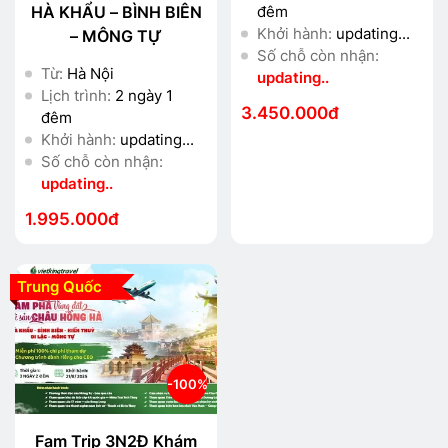
HÀ KHẨU – BÌNH BIÊN
đêm
Khởi hành:
updating...
– MÔNG TỰ
Số chỗ còn nhận:
Từ:
Hà Nội
updating..
Lịch trình:
2 ngày 1
3.450.000đ
đêm
Khởi hành:
updating...
Số chỗ còn nhận:
updating..
1.995.000đ
Trung Quốc
-100%
Fam Trip 3N2Đ Khám