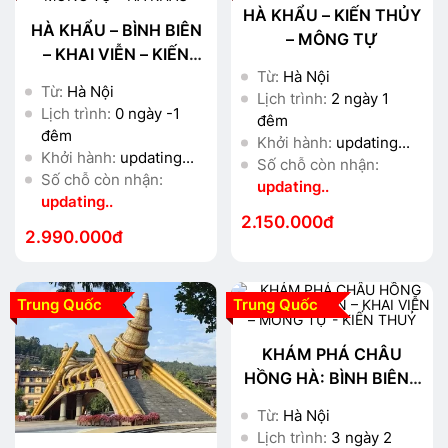
HÀ KHẨU – KIẾN THỦY
HÀ KHẨU – BÌNH BIÊN
– MÔNG TỰ
– KHAI VIỄN – KIẾN
Từ:
Hà Nội
THỦY MÔNG TỰ - HÀ
Từ:
Hà Nội
Lịch trình:
2 ngày 1
KHẨU
Lịch trình:
0 ngày -1
đêm
đêm
Khởi hành:
updating...
Khởi hành:
updating...
Số chỗ còn nhận:
Số chỗ còn nhận:
updating..
updating..
2.150.000đ
2.990.000đ
Trung Quốc
Trung Quốc
KHÁM PHÁ CHÂU
HỒNG HÀ: BÌNH BIÊN –
KHAI VIỄN – MÔNG TỰ
Từ:
Hà Nội
- KIẾN THUỶ
Lịch trình:
3 ngày 2