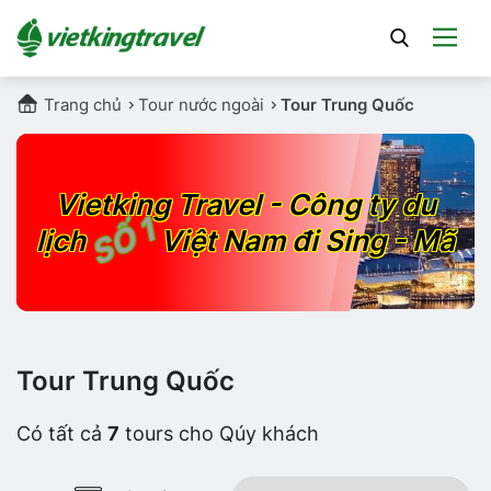
Trang chủ
Tour nước ngoài
Tour Trung Quốc
Vietking Travel - Công ty du
SỐ 1
lịch
Việt Nam đi Sing - Mã
Tour Trung Quốc
Có tất cả
7
tours cho Qúy khách