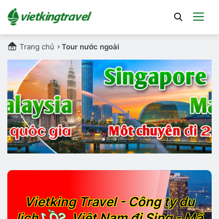
Trang chủ
Tour nước ngoài
Vietking Travel - Công ty du
SỐ 1
lịch
Việt Nam đi Sing - Mã