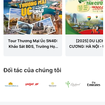
Tour Thương Mại Úc 5N4Đ:
[2025] DU LỊC
Khảo Sát BĐS, Trường Học
CƯƠNG: HÀ NỘI - 
Và Doanh Nghiệp
TURPAN - BURJIN 
KANAS 9N8
Đối tác của chúng tôi