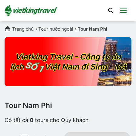
Trang chủ
Tour nước ngoài
Tour Nam Phi
Vietking Travel - Công ty du
SỐ 1
lịch
Việt Nam đi Sing - Mã
Tour Nam Phi
Có tất cả
0
tours cho Qúy khách