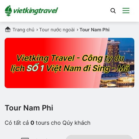
Trang chủ
Tour nước ngoài
Tour Nam Phi
Vietking Travel - Công ty du
SỐ 1
lịch
Việt Nam đi Sing - Mã
Tour Nam Phi
Có tất cả
0
tours cho Qúy khách