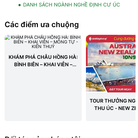
DANH SÁCH NGÀNH NGHỀ ĐỊNH CƯ ÚC
Các điểm ưa chuộng
KHÁM PHÁ CHÂU HỒNG HÀ:
BÌNH BIÊN – KHAI VIỄN –
MÔNG TỰ - KIẾN THUỶ
TOUR THƯỞNG NG
THU ÚC - NEW Z