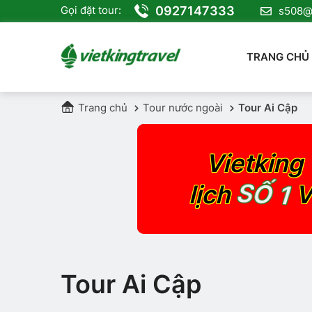
0927147333
Gọi đặt tour:
s508@v
TRANG CHỦ
Trang chủ
Tour nước ngoài
Tour Ai Cập
Vietking 
SỐ 1
lịch
V
Tour Ai Cập