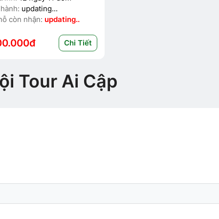
 hành:
updating...
hỗ còn nhận:
updating..
00.000đ
Chi Tiết
ội Tour Ai Cập