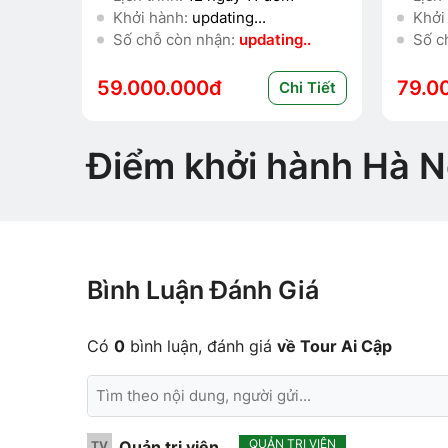
Khởi hành:
updating...
Khởi
Số chỗ còn nhận:
updating..
Số c
59.000.000đ
79.0
Chi Tiết
Điểm khởi hành Hà N
Bình Luận Đánh Giá
Có
0
bình luận, đánh giá
về Tour Ai Cập
QUẢN TRỊ VIÊN
Quản trị viên
TV