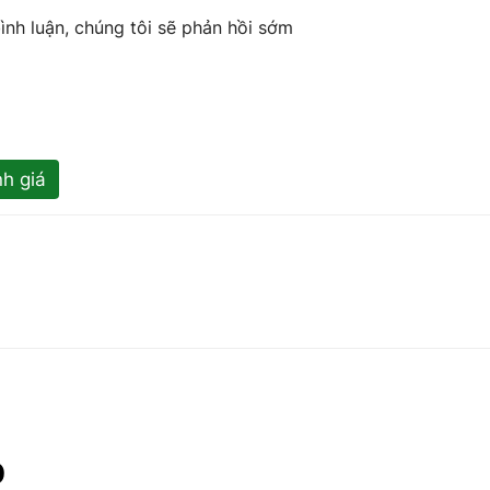
ình luận, chúng tôi sẽ phản hồi sớm
h giá
p