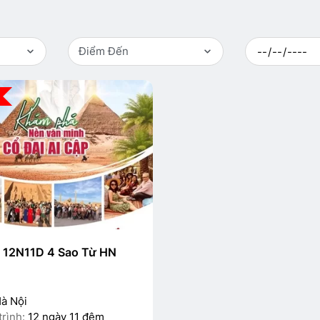
Điểm Đến
p 12N11D 4 Sao Từ HN
à Nội
trình:
12 ngày 11 đêm