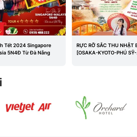
ch Tết 2024 Singapore
RỰC RỠ SẮC THU NHẬT 
sia 5N4Đ Từ Đà Nẵng
[OSAKA-KYOTO-PHÚ SỸ-
TOKYO-NARITA]
i