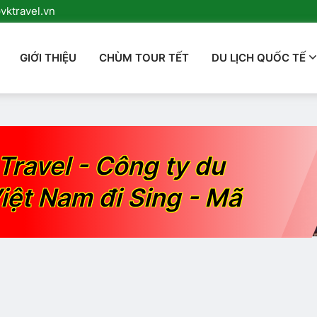
ktravel.vn
GIỚI THIỆU
CHÙM TOUR TẾT
DU LỊCH QUỐC TẾ
Travel - Công ty du
iệt Nam đi Sing - Mã