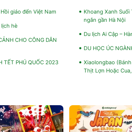
h Hồi giáo đến Việt Nam
Khoang Xanh Suối T
ngắn gần Hà Nội
lịch hè
Du lịch Ai Cập – Hà
 CẢNH CHO CÔNG DÂN
DU HỌC ÚC NGÀN
H TẾT PHÚ QUỐC 2023
Xiaolongbao (Bánh
Thịt Lợn Hoặc Cua,