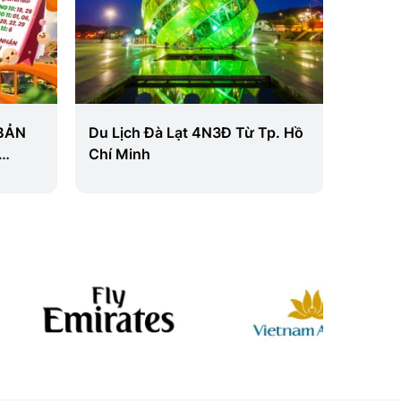
BẢN
Du Lịch Đà Lạt 4N3Đ Từ Tp. Hồ
Singap
Chí Minh
Khởi 