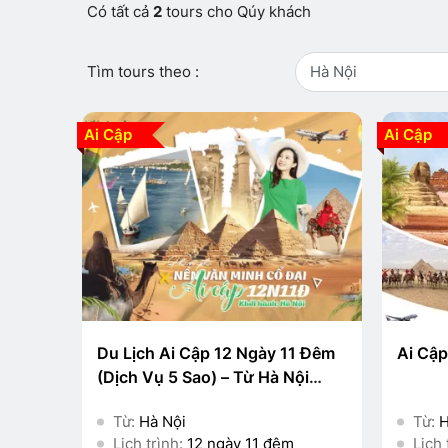
Có tất cả
2
tours cho Qúy khách
Tìm tours theo :
Hà Nội
Ai Cập
Ai Cập
Du Lịch Ai Cập 12 Ngày 11 Đêm
Ai Cậ
(Dịch Vụ 5 Sao) – Từ Hà Nội
⭐⭐⭐⭐⭐
Từ:
Hà Nội
Từ:
H
Lịch trình:
12 ngày 11 đêm
Lịch 