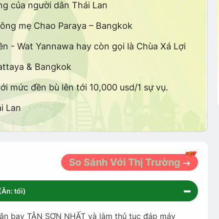
ng của người dân Thái Lan
sông mẹ Chao Paraya – Bangkok
 - Wat Yannawa hay còn gọi là Chùa Xá Lợi
Pattaya & Bangkok
ới mức đền bù lên tới 10,000 usd/1 sự vụ.
i Lan
So Sánh Với Thị Trường
Ăn: tối)
sân bay TÂN SƠN NHẤT và làm thủ tục đáp máy