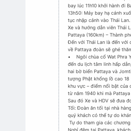
bay lúc 11h10 khởi hành đi 
13h50: Máy bay hạ cánh xuố
tục nhập cảnh vào Thái Lan
Xe và hướng dẫn viên Thái L
Pattaya (160km) – Thành phố
Đến với Thái Lan là đến với
về Pattaya đoàn sẽ ghé thă
• Ngôi chùa cổ Wat Phra Yai
đến du lịch tâm linh hấp dẫn
hai bờ biển Pattaya và Jomt
tượng Phật khổng lồ cao 18 
khu vực – điểm nổi bật của
từ năm 1940 khi mà Pattaya 
Sau đó Xe và HDV sẽ đưa đo
Tối: Đoàn ăn tối tại nhà hàn
quý khách có thể tự do khá
Tự do tham gia các chương t
Nghỉ đêm tại Pattaya, khách