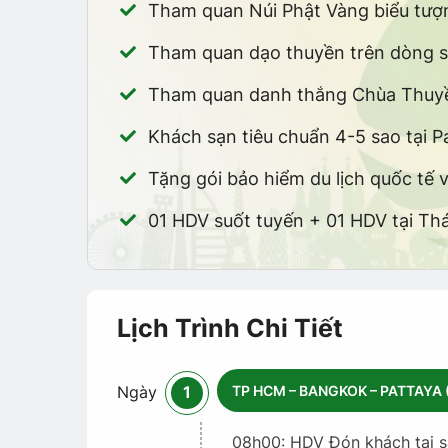
Tham quan Núi Phật Vàng biểu tượ
Tham quan dạo thuyền trên dòng 
Tham quan danh thắng Chùa Thuyền
Khách sạn tiêu chuẩn 4-5 sao tại 
Tặng gói bảo hiểm du lịch quốc tế v
01 HDV suốt tuyến + 01 HDV tại Thá
Lịch Trình Chi Tiết
TP HCM – BANGKOK – PATTAYA (
Ngày
1
08h00: HDV Đón khách tại 