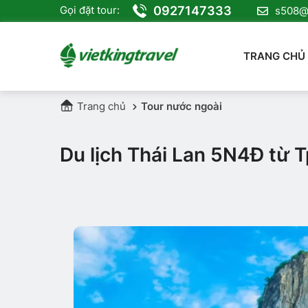
0927147333
Gọi đặt tour:
s508@v
TRANG CHỦ
Trang chủ
Tour nước ngoài
Du lịch Thái Lan 5N4Đ từ T