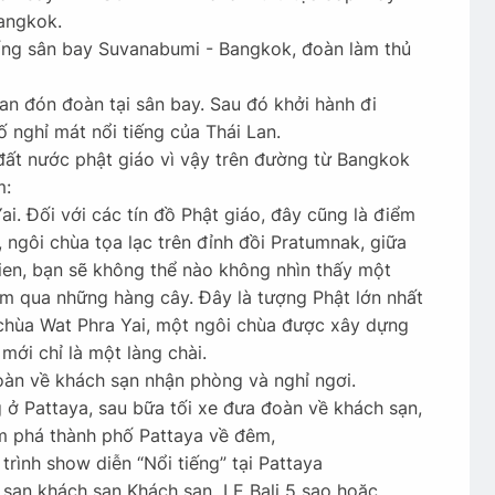
Bangkok.
ng sân bay Suvanabumi - Bangkok, đoàn làm thủ
.
an đón đoàn tại sân bay. Sau đó khởi hành đi
 nghỉ mát nổi tiếng của Thái Lan.
 đất nước phật giáo vì vậy trên đường từ Bangkok
m:
. Đối với các tín đồ Phật giáo, đây cũng là điểm
, ngôi chùa tọa lạc trên đỉnh đồi Pratumnak, giữa
ien, bạn sẽ không thể nào không nhìn thấy một
m qua những hàng cây. Đây là tượng Phật lớn nhất
 chùa Wat Phra Yai, một ngôi chùa được xây dựng
mới chỉ là một làng chài.
àn về khách sạn nhận phòng và nghỉ ngơi.
g ở Pattaya, sau bữa tối xe đưa đoàn về khách sạn,
m phá thành phố Pattaya về đêm,
rình show diễn “Nổi tiếng” tại Pattaya
 sạn khách sạn Khách sạn LE Bali 5 sao hoặc