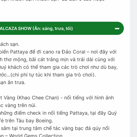
ALCAZA SHOW (Ăn: sáng, trưa, tối)
hách sạn.
ển Pattaya để đi cano ra Đảo Coral – nơi đây với
 thơ mộng, bãi cát trắng mịn và trải dài cùng với
ý khách có thể tham gia các trò chơi như dù bay,
ớc...(chi phí tự túc khi tham gia trò chơi).
ạn ăn trưa.
Vàng (Khao Chee Chan) - nổi tiếng với hình ảnh
c vàng trên núi.
ững điểm check in nổi tiếng Pattaya, tại đây Quý
é trên Tàu bay Boeing.
m tại trung tâm chế tác vàng bạc đá qúy‎ nổi
Lan – World Gems Collection.