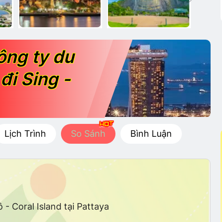
ông ty du
đi Sing -
Lịch Trình
So Sánh
Bình Luận
- Coral Island tại Pattaya