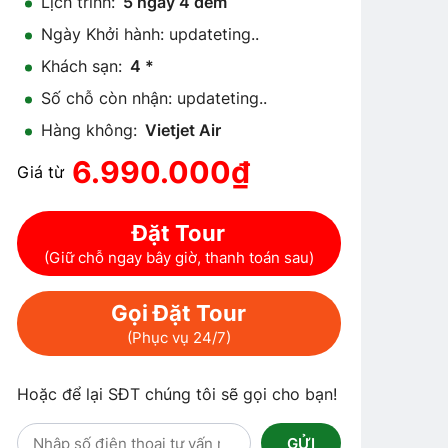
Lịch trình:
5 ngày 4 đêm
Ngày Khởi hành: updateting..
Khách sạn:
4
*
Số chỗ còn nhận: updateting..
Hàng không:
Vietjet Air
6.990.000₫
Giá từ
Đặt Tour
(Giữ chỗ ngay bây giờ, thanh toán sau)
Gọi Đặt Tour
(Phục vụ 24/7)
Hoặc để lại SĐT chúng tôi sẽ gọi cho bạn!
GỬI