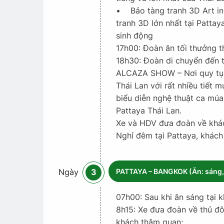
• Bảo tàng tranh 3D Art in
tranh 3D lớn nhất tại Pattay
sinh động
17h00: Đoàn ăn tối thưởng t
18h30: Đoàn di chuyển đến 
ALCAZA SHOW – Nơi quy tụ c
Thái Lan với rất nhiều tiết 
biểu diễn nghệ thuật ca múa 
Pattaya Thái Lan.
Xe và HDV đưa đoàn về khá
Nghỉ đêm tại Pattaya, khác
PATTAYA – BANGKOK (Ăn: sáng, t
Ngày
3
07h00: Sau khi ăn sáng tại 
8h15: Xe đưa đoàn về thủ đ
khách thăm quan: