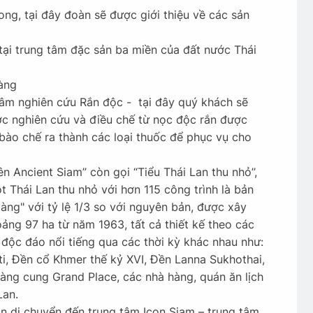
ong, tại đây đoàn sẽ được giới thiệu về các sản
i trung tâm đặc sản ba miền của đất nước Thái
hàng
m nghiên cứu Rắn độc - tại đây quý khách sẽ
ợc nghiên cứu và điều chế từ nọc độc rắn được
ào chế ra thành các loại thuốc để phục vụ cho
Ancient Siam’’ còn gọi “Tiểu Thái Lan thu nhỏ’’,
t Thái Lan thu nhỏ với hơn 115 công trình là bản
ng" với tỷ lệ 1/3 so với nguyên bản, được xây
ảng 97 ha từ năm 1963, tất cả thiết kế theo các
 độc đáo nổi tiếng qua các thời kỳ khác nhau như:
ti, Đền cổ Khmer thế kỷ XVI, Đền Lanna Sukhothai,
àng cung Grand Place, các nhà hàng, quán ăn lịch
Lan.
n di chuyển đến trung tâm Icon Siam – trung tâm