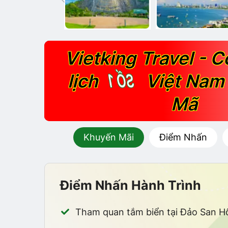
Vietking Travel - C
SỐ 1
lịch
Việt Nam 
Mã
Khuyến Mãi
Điểm Nhấn
Điểm Nhấn Hành Trình
Tham quan tắm biển tại Đảo San Hô 