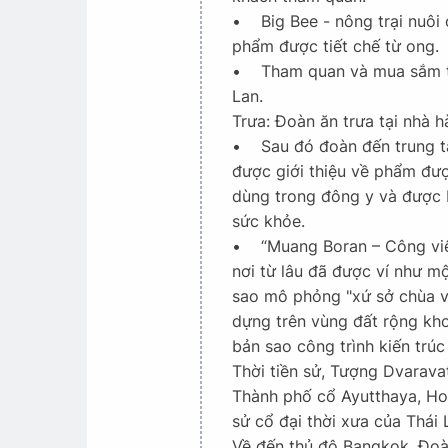
• Big Bee - nông trại nuôi 
phẩm được tiết chế từ ong.
• Tham quan và mua sắm tạ
Lan.
Trưa: Đoàn ăn trưa tại nhà 
• Sau đó đoàn đến trung tâ
được giới thiệu về phẩm đư
dùng trong đông y và được b
sức khỏe.
• “Muang Boran – Công viên 
nơi từ lâu đã được ví như mộ
sao mô phỏng "xứ sở chùa và
dựng trên vùng đất rộng kho
bản sao công trình kiến trúc
Thời tiền sử, Tượng Dvarava
Thành phố cổ Ayutthaya, Ho
sử cổ đại thời xưa của Thái 
Về đến thủ đô Bangkok, Đoà