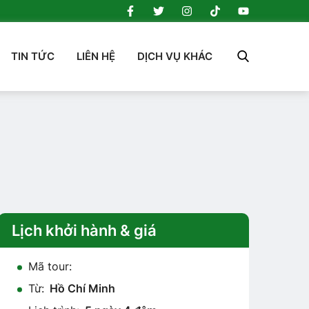
TIN TỨC
LIÊN HỆ
DỊCH VỤ KHÁC
Lịch khởi hành & giá
Mã tour:
Từ:
Hồ Chí Minh