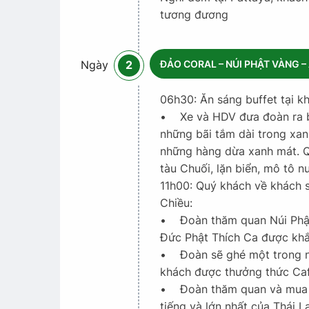
tương đương
ĐẢO CORAL – NÚI PHẬT VÀNG – 
Ngày
2
06h30: Ăn sáng buffet tại k
• Xe và HDV đưa đoàn ra bi
những bãi tắm dài trong xanh
những hàng dừa xanh mát. Qu
tàu Chuối, lặn biển, mô tô nư
11h00: Quý khách về khách s
Chiều:
• Đoàn thăm quan Núi Phật 
Đức Phật Thích Ca được khắ
• Đoàn sẽ ghé một trong nh
khách được thưởng thức Caf
• Đoàn thăm quan và mua sắ
tiếng và lớn nhất của Thái 