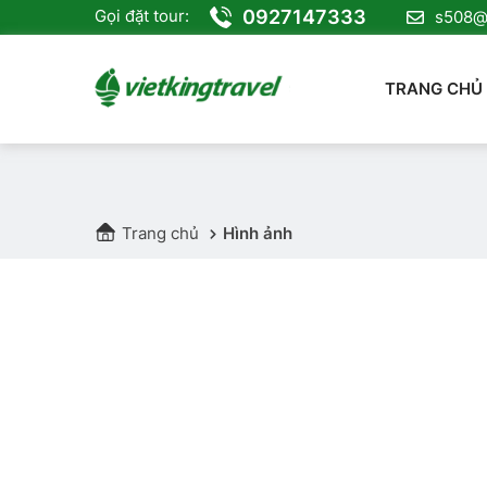
0927147333
Gọi đặt tour:
s508@v
TRANG CHỦ
Trang chủ
Hình ảnh